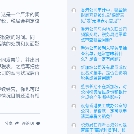
香港公司审计中，哪些情
，这是一个严肃的问
形最容易被出具“保留意
交税，税局会判定该
见”或“无法表示意见”？
。
香港公司与内地关联公司
频繁交易，税务局通常重
报税款的时间。同
点审查哪些问题？
后续的处罚和负面影
香港公司被列入税务局抽
查名单，通常意味着什
么？是否一定有问题？
合同发票等，并出具
得税表，之后再把估
新加坡公司没有雇员或仅
公司的盈亏状况后再
设名义董事，是否会影响
税务或监管判断？
董事长期不在新加坡，对
继续经营，你也可以
公司税务居民身份和银行
种情况目前还没有相
合规会产生哪些影响？
没有香港员工或办公室的
公司，是否就一定可以申
请离岸税务豁免？
分享
评论(0)
税务局在判断香港公司是
否属于“离岸利润”时，核