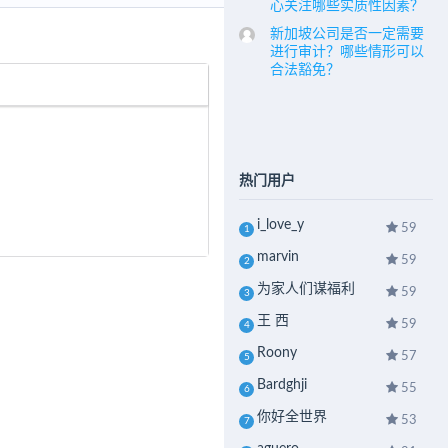
心关注哪些实质性因素？
新加坡公司是否一定需要
进行审计？哪些情形可以
合法豁免？
热门用户
i_love_y
59
1
marvin
59
2
为家人们谋福利
59
3
王 西
59
4
Roony
57
5
Bardghji
55
6
你好全世界
53
7