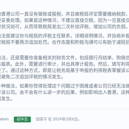
的香港公司一直没有做账或报税，并且被税局评定需要缴纳税款
要妥善处理。如果是这种情况，不建议直接交税，因为一旦直接
营状况尚可，从而导致税局发出二次补加评税，增加公司的负担
做法是建议你与税局的评税主任联系，详细说明情况，并协商补
求税局不要再次追加处罚。合作态度和积极沟通可以有助于减轻
做法，还是需要你准备相关的财务文件，包括银行月结单、购销
务报表。此外，需要进行审计，并出具审计报告。然后，填写利
交了。通过这种方式，即是让税务局基于申报的利得税表掌握该
可避免二次追加评税的情况发生。
一种做法，如果你觉得处理这个问题过于困难或者公司已经无法
弃该公司。会不会有什么进一步的后果，例如影响出入香港，这
例发生。
admin
初中生
回答于 在 2024年3月6日。