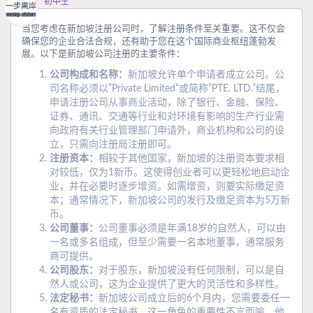
初中生
当您考虑在新加坡注册公司时，了解注册条件至关重要。这不仅会
确保您的企业合法合规，还有助于您在这个国际商业枢纽蓬勃发
展。以下是新加坡公司注册的主要条件：
公司构成和名称：
新加坡允许单个申请者成立公司。公
司名称必须以”Private Limited”或简称”PTE. LTD.”结尾，
申请注册公司从事商业活动，除了银行、金融、保险、
证券、通讯、交通等行业和对环境有影响的生产行业需
向政府有关行业管理部门申请外，商业机构和公司的设
立，只需向注册局注册即可。
注册资本：
相较于其他国家，新加坡的注册资本要求相
对较低，仅为1新币。这使得创业者可以更轻松地启动企
业，并在必要时逐步增资。如需增资，则要实际缴足资
本；通常情况下，新加坡公司的发行及缴足资本为5万新
币。
公司董事：
公司董事必须是年满18岁的自然人，可以由
一名或多名组成，但至少需要一名本地董事，通常服务
商可提供。
公司股东：
对于股东，新加坡没有任何限制，可以是自
然人或公司，这为企业提供了更大的灵活性和多样性。
法定秘书：
新加坡公司成立后的6个月内，您需要委任一
名有资质的法定秘书。这一角色的重要性不言而喻，他