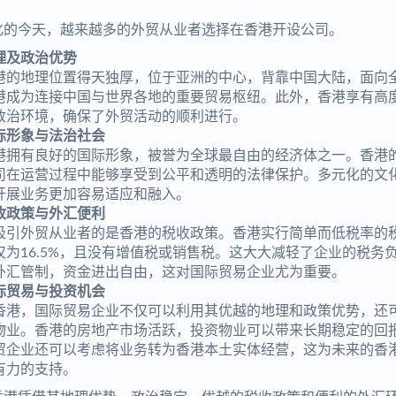
化的今天，越来越多的外贸从业者选择在香港开设公司。
理及政治优势
港的地理位置得天独厚，位于亚洲的中心，背靠中国大陆，面向
港成为连接中国与世界各地的重要贸易枢纽。此外，香港享有高
政治环境，确保了外贸活动的顺利进行。
际形象与法治社会
港拥有良好的国际形象，被誉为全球最自由的经济体之一。香港
司在运营过程中能够享受到公平和透明的法律保护。多元化的文
开展业务更加容易适应和融入。
收政策与外汇便利
吸引外贸从业者的是香港的税收政策。香港实行简单而低税率的
仅为16.5%，且没有增值税或销售税。这大大减轻了企业的税务
外汇管制，资金进出自由，这对国际贸易企业尤为重要。
际贸易与投资机会
香港，国际贸易企业不仅可以利用其优越的地理和政策优势，还
物业。香港的房地产市场活跃，投资物业可以带来长期稳定的回
贸企业还可以考虑将业务转为香港本土实体经营，这为未来的香
有力的支持。