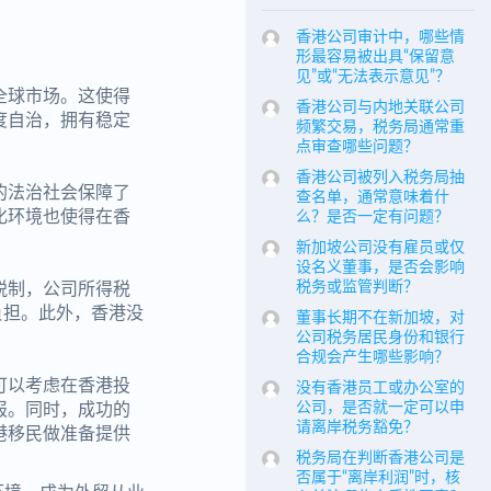
香港公司审计中，哪些情
形最容易被出具“保留意
见”或“无法表示意见”？
全球市场。这使得
香港公司与内地关联公司
度自治，拥有稳定
频繁交易，税务局通常重
点审查哪些问题？
香港公司被列入税务局抽
的法治社会保障了
查名单，通常意味着什
化环境也使得在香
么？是否一定有问题？
新加坡公司没有雇员或仅
设名义董事，是否会影响
税务或监管判断？
税制，公司所得税
负担。此外，香港没
董事长期不在新加坡，对
公司税务居民身份和银行
合规会产生哪些影响？
可以考虑在香港投
没有香港员工或办公室的
公司，是否就一定可以申
报。同时，成功的
请离岸税务豁免？
港移民做准备提供
税务局在判断香港公司是
否属于“离岸利润”时，核