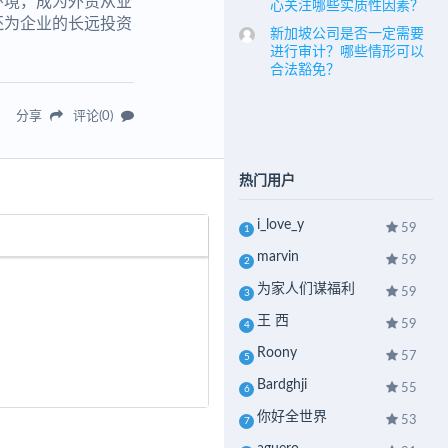
环境，成为外贸从业
心关注哪些实质性因素？
还为企业的长远投资
新加坡公司是否一定需要
进行审计？哪些情形可以
合法豁免？
分享
评论(0)
热门用户
i_love_y
59
1
marvin
59
2
为家人们谋福利
59
3
王 西
59
4
Roony
57
5
Bardghji
55
6
你好全世界
53
7