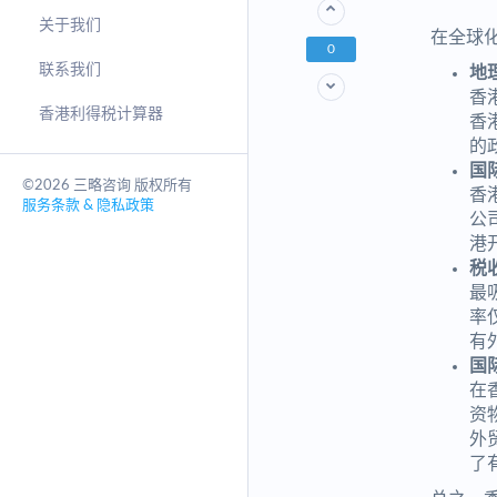
关于我们
在全球
0
联系我们
地
香
香港利得税计算器
香
的
国
©2026 三略咨询 版权所有
香
服务条款 & 隐私政策
公
港
税
最
率
有
国
在
资
外
了