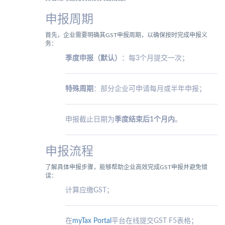
申报周期
首先，企业需要明确其GST申报周期，以确保按时完成申报义
务：
季度申报（默认）
：每3个月提交一次；
特殊周期
：部分企业可申请每月或半年申报；
申报截止日期为
季度结束后1个月内
。
申报流程
了解具体申报步骤，能够帮助企业高效完成GST申报并避免错
误：
计算应缴GST；
在
myTax Portal
平台在线提交GST F5表格；