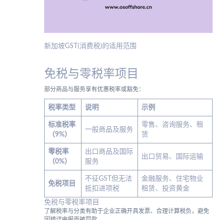
新加坡GST(消费税)的适用范围
免税与零税率项目
部分商品与服务享有优惠税率或豁免：
税率类型
说明
示例
标准税率
零售、咨询服务、租
一般商品及服务
（9%）
赁
零税率
出口商品及国际
出口贸易、国际运输
（0%）
服务
不征GST但无法
金融服务、住宅物业
免税项目
抵扣进项税
租赁、投资黄金
免税与零税率项目
了解税率与分类有助于企业正确开具发票、合理计算税负，避免
因错误申报而被罚款。